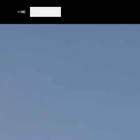
HE
PORTALS