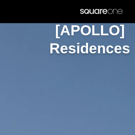
[APOLLO]
Residences